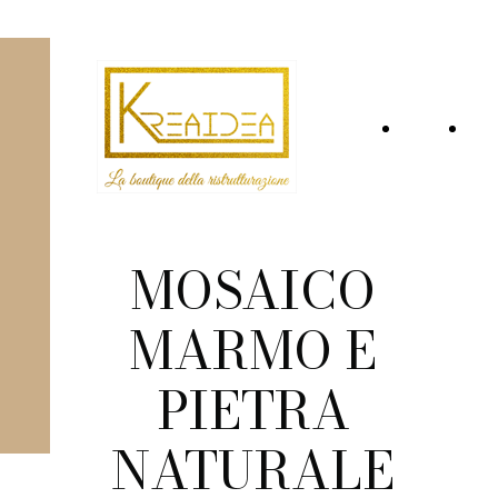
Home
Ch
Page
si
MOSAICO
MARMO E
PIETRA
NATURALE