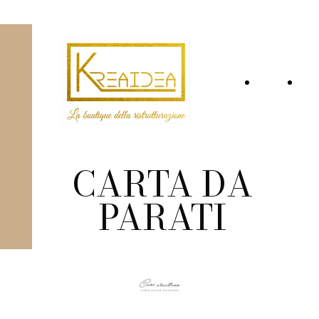
Home
Ch
Page
si
CARTA DA
PARATI