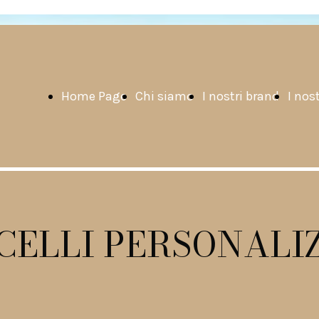
Home Page
Chi siamo
I nostri brand
I nost
CELLI PERSONALIZ